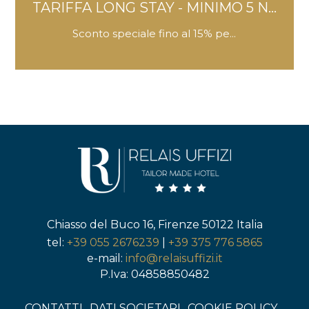
TARIFFA LONG STAY - MINIMO 5 N...
Sconto speciale fino al 15% pe...
Chiasso del Buco 16, Firenze 50122 Italia
tel:
+39 055 2676239
|
+39 375 776 5865
e-mail:
info@relaisuffizi.it
P.Iva: 04858850482
CONTATTI
DATI SOCIETARI
COOKIE POLICY