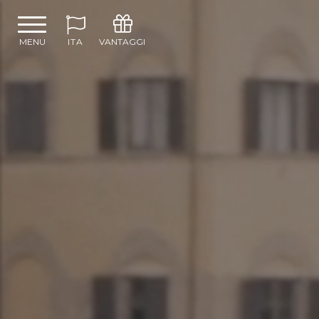
MENU
ITA
VANTAGGI
Welcome Drink
Accesso WI-FI Gratuito
Minibar Gratuito
Upgrade Gratuito Alla Categoria
Di Camera Più Alta In Base Alla
Nostra Disponibilità