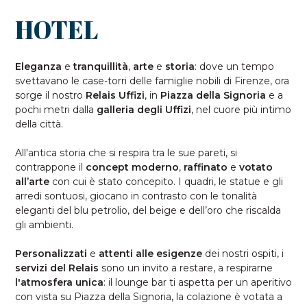
HOTEL
Eleganza
e
tranquillità
,
arte
e
storia
: dove un tempo
svettavano le case-torri delle famiglie nobili di Firenze, ora
sorge il nostro
Relais Uffizi
, in
Piazza della Signoria
e a
pochi metri dalla
galleria degli Uffizi
, nel cuore più intimo
della città.
All'antica storia che si respira tra le sue pareti, si
contrappone il
concept moderno
,
raffinato
e
votato
all’arte
con cui è stato concepito. I quadri, le statue e gli
arredi sontuosi, giocano in contrasto con le tonalità
eleganti del blu petrolio, del beige e dell’oro che riscalda
gli ambienti.
Personalizzati
e
attenti alle esigenze
dei nostri ospiti, i
servizi del Relais
sono un invito a restare, a respirarne
l'atmosfera unica
: il lounge bar ti aspetta per un aperitivo
con vista su Piazza della Signoria, la colazione è votata a