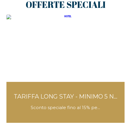
OFFERTE SPECIALI
ARIFFA LONG STAY - MINIMO 5 N...
FL
Sconto speciale fino al 15% pe...